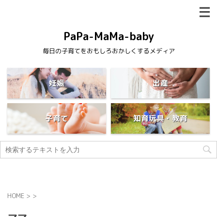
PaPa-MaMa-baby
毎日の子育てをおもしろおかしくするメディア
妊娠
出産
子育て
知育玩具・教育
HOME
>
>