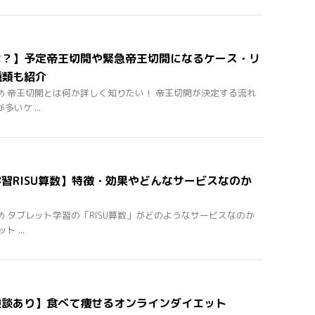
は？】予定帝王切開や緊急帝王切開になるケース・リ
種類も紹介
め 帝王切開とは何か詳しく知りたい！ 帝王切開が決定する流れ
いケ ...
習RISU算数】特徴・効果やどんなサービスなのか
 タブレット学習の「RISU算数」がどのようなサービスなのか
 ...
験談あり】食べて痩せるオンラインダイエット