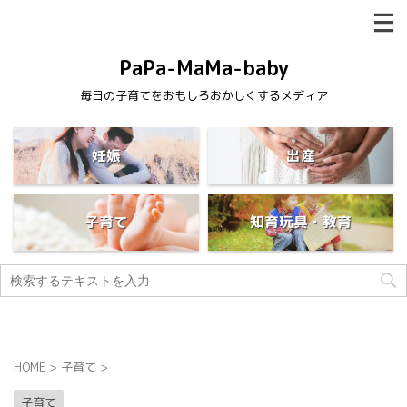
PaPa-MaMa-baby
毎日の子育てをおもしろおかしくするメディア
妊娠
出産
子育て
知育玩具・教育
HOME
>
子育て
>
子育て