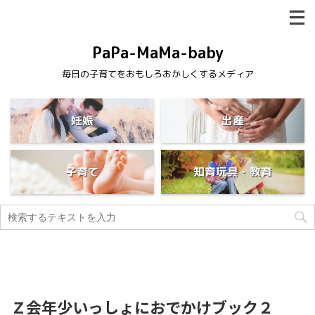
PaPa-MaMa-baby
毎日の子育てをおもしろおかしくするメディア
妊娠
出産
子育て
知育玩具・教育
Ｚ会年少いっしょにおでかけブック２