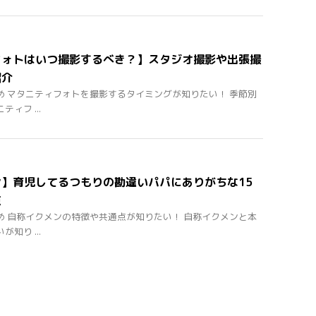
フォトはいつ撮影するべき？】スタジオ撮影や出張撮
紹介
め マタニティフォトを撮影するタイミングが知りたい！ 季節別
ィフ ...
】育児してるつもりの勘違いパパにありがちな15
点
め 自称イクメンの特徴や共通点が知りたい！ 自称イクメンと本
知り ...