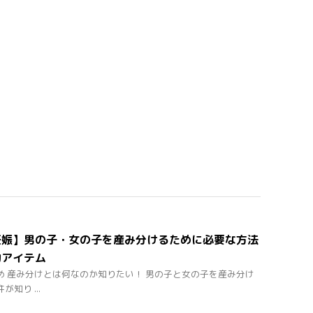
妊娠】男の子・女の子を産み分けるために必要な方法
力アイテム
め 産み分けとは何なのか知りたい！ 男の子と女の子を産み分け
知り ...