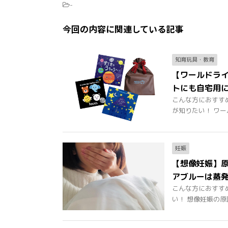
-
今回の内容に関連している記事
知育玩具・教育
【ワールドラ
トにも自宅用
こんな方におすす
が知りたい！ ワール
妊娠
【想像妊娠】原
アブルーは蒸
こんな方におすす
い！ 想像妊娠の原因が