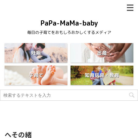
PaPa-MaMa-baby
毎日の子育てをおもしろおかしくするメディア
妊娠
出産
子育て
知育玩具・教育
へその緒