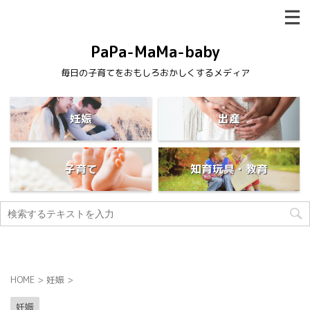
PaPa-MaMa-baby
毎日の子育てをおもしろおかしくするメディア
妊娠
出産
子育て
知育玩具・教育
HOME
>
妊娠
>
妊娠