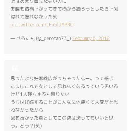
上はあまり目立たないのに
お腹も結構下がってきて横から撮ろうとしたら下側
隠れて撮れなかった笑
pic.twitter.com/cEa5l9YPRO
— ぺろたん (@_perotan73_)
February 6, 2018
思ったより妊娠線広がっちゃったなー。って感じ
たまにこれで女として見れなくなるっていう男いる
けど1人残らずぶん殴りたい
うちは妊娠することがこんなに体痛くて大変だと思
わなかったから
命を授かった身としてこの跡は誇ってもいいと思
う。どう？(笑)