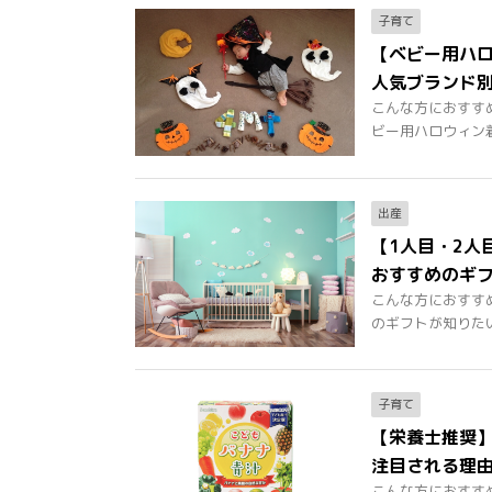
子育て
【ベビー用ハロ
人気ブランド
こんな方におすす
ビー用ハロウィン着ぐ
出産
【1人目・2人
おすすめのギフ
こんな方におすす
のギフトが知りたい！
子育て
【栄養士推奨】
注目される理
こんな方におすすめ