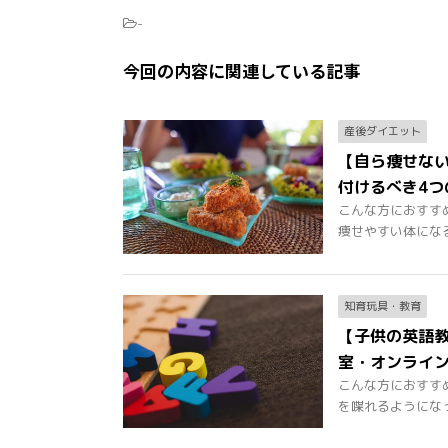
-
今回の内容に関連している記事
産後ダイエット
【自ら痩せな
付けるべき4つ
こんな方におすす
痩せやすい体になる食
知育玩具・教育
【子供の英語
室・オンライ
こんな方におすす
を喋れるようになって