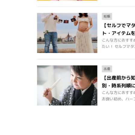
妊娠
【セルフでマ
ト・アイテム
こんな方におすす
たい！ セルフマタニ
出産
【出産前から
別・時系列順
こんな方におすす
お食い初め、ハーフバ