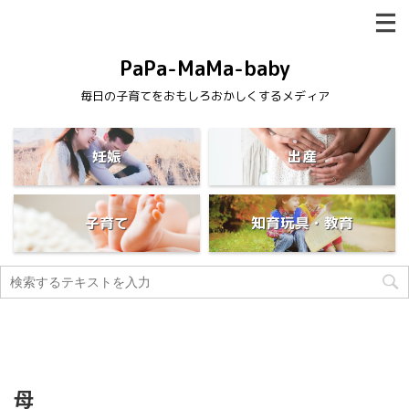
PaPa-MaMa-baby
毎日の子育てをおもしろおかしくするメディア
妊娠
出産
子育て
知育玩具・教育
母