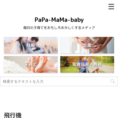
PaPa-MaMa-baby
毎日の子育てをおもしろおかしくするメディア
妊娠
出産
子育て
知育玩具・教育
飛行機