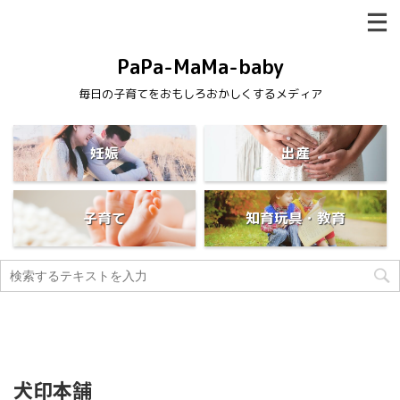
PaPa-MaMa-baby
毎日の子育てをおもしろおかしくするメディア
妊娠
出産
子育て
知育玩具・教育
犬印本舗