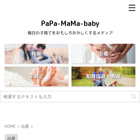
PaPa-MaMa-baby
毎日の子育てをおもしろおかしくするメディア
妊娠
出産
子育て
知育玩具・教育
HOME
>
出産
>
出産