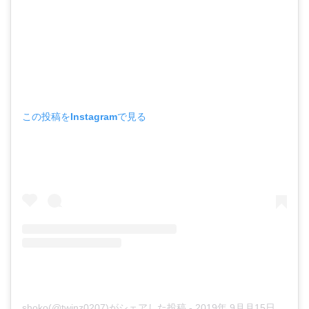
この投稿をInstagramで見る
shoko(@twinz0207)がシェアした投稿
-
2019年 9月月15日午前12時21分PDT